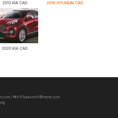
2013 KIA CAD
2016 HYUNDAI CAD
2020 KIA CAD
.com / 배수석 baessno1@naver.com
3차)