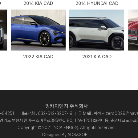
D
2014 KIA CAD
2014 HYUNDAI CAD
2022 KIA CAD
2021 KIA CAD
잉카이엔지 주식회사
-04251
대표전화 :
032-612-8207~8
E-Mail :
박성균 zero0029@naver
: 경기도 부천시 원미구 조마루로385번길,80, 12층 1201호(원미동, 춘의테크노파크
Copyright © 2021 INCA ENG(주). All rights reserved.
Designed By
ADS&SOFT
.