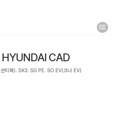
 HYUNDAI CAD
M(싼티페). SK3. SG PE. SO EV(코나 EV)