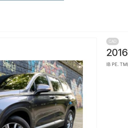
CAD
2016
IB PE. T